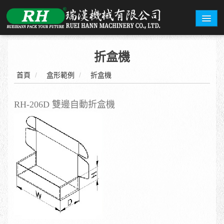
關於瑞漢
折盒機
機型總覽
首頁
/
盒形範例
/
折盒機
盒型範例
RH-206D 雙邊自動折盒機
詢價系統
展覽資訊
聯絡我們
繁體中文
English