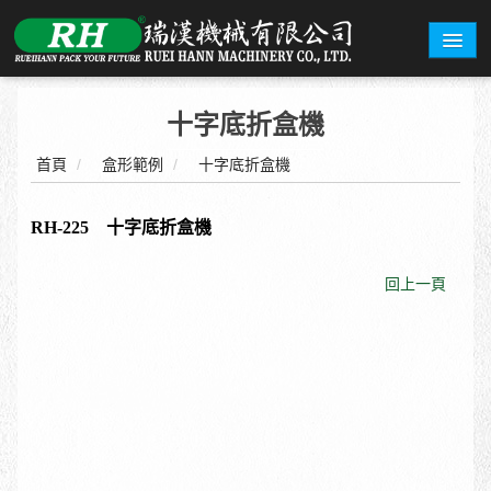
關於瑞漢
十字底折盒機
機型總覽
首頁
/
盒形範例
/
十字底折盒機
盒型範例
RH-225 十字底折盒機
詢價系統
回上一頁
展覽資訊
聯絡我們
繁體中文
English