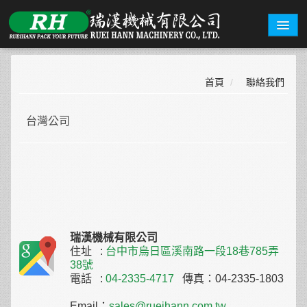
關於瑞漢
首頁
/
聯絡我們
機型總覽
台灣公司
盒型範例
詢價系統
展覽資訊
聯絡我們
瑞漢機械有限公司
住址 :
台中市烏日區溪南路一段18巷785弄
繁體中文
English
38號
電話 :
04-2335-4717
傳真：04-2335-1803
Email：
sales@rueihann.com.tw